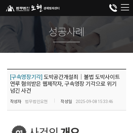
성공사례
[구속영장기각]
도박공간개설죄│불법 도박사이트
연루 혐의받은 웹제작자, 구속영장 기각으로 위기
넘긴 사건
작성자
법무법인오현
작성일
2025-09-08 15:33:46