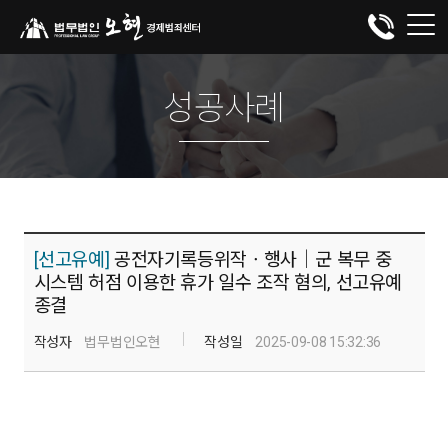
성공사례
[선고유예]
공전자기록등위작ㆍ행사│군 복무 중
시스템 허점 이용한 휴가 일수 조작 혐의, 선고유예
종결
작성자
법무법인오현
작성일
2025-09-08 15:32:36