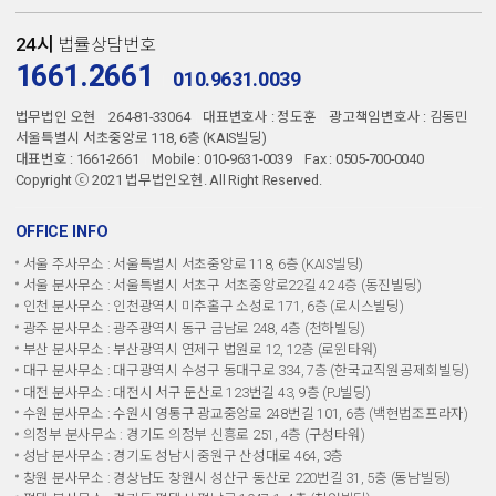
24시
법률상담번호
1661.2661
010.9631.0039
법무법인 오현
264-81-33064
대표변호사 : 정도훈
광고책임변호사 : 김동민
서울특별시 서초중앙로 118, 6층 (KAIS빌딩)
대표번호 : 1661-2661
Mobile : 010-9631-0039
Fax : 0505-700-0040
Copyright ⓒ 2021 법무법인오현. All Right Reserved.
OFFICE INFO
서울 주사무소 : 서울특별시 서초중앙로 118, 6층 (KAIS빌딩)
서울 분사무소 : 서울특별시 서초구 서초중앙로22길 42 4층 (동진빌딩)
인천 분사무소 : 인천광역시 미추홀구 소성로 171, 6층 (로시스빌딩)
광주 분사무소 : 광주광역시 동구 금남로 248, 4층 (천하빌딩)
부산 분사무소 : 부산광역시 연제구 법원로 12, 12층 (로윈타워)
대구 분사무소 : 대구광역시 수성구 동대구로 334, 7층 (한국교직원공제회빌딩)
대전 분사무소 : 대전시 서구 둔산로 123번길 43, 9층 (PJ빌딩)
수원 분사무소 : 수원시 영통구 광교중앙로 248번길 101, 6층 (백현법조프라자)
의정부 분사무소 : 경기도 의정부 신흥로 251, 4층 (구성타워)
성남 분사무소 : 경기도 성남시 중원구 산성대로 464, 3층
창원 분사무소 : 경상남도 창원시 성산구 동산로 220번길 31, 5층 (동남빌딩)