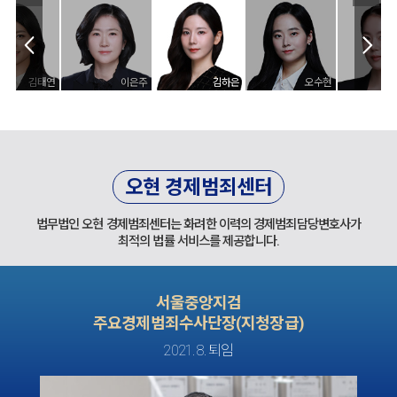
이은주
김하은
오수현
서주연
오현 경제범죄센터
법무법인 오현 경제범죄센터는 화려한 이력의 경제범죄담당변호사가
최적의 법률 서비스를 제공합니다.
서울중앙지검
주요경제범죄수사단장(지청장급)
2021. 8. 퇴임