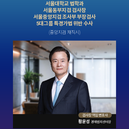
서울대학교 법학과
서울동부지검 검사장
서울중앙지검 조사부 부장검사
5대그룹 특경가법 위반 수사
(중앙지검 재직시)