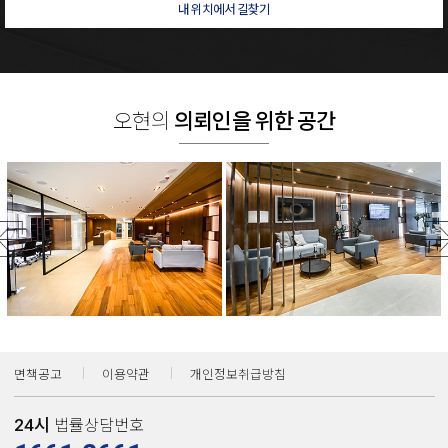
내 위치에서 길찾기
오현의
의뢰인을 위한 공간
보이스피싱변호사
사기전문변호사
면책공고
이용약관
개인정보취급방침
24시
법률상담번호