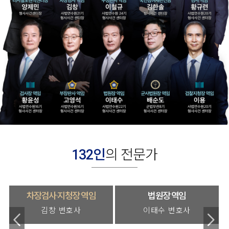
132인
의 전문가
#코인상장사기 #코인다단계
법원장 역임
군사법원장·고등검찰부장 역임
이태수 변호사
배순도 변호사