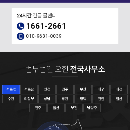
24시간
긴급 콜센터
1661-2661
010-9631-0039
법무법인 오현
전국사무소
서울
서울
인천
광주
부산
대구
대전
(주)
(분)
수원
의정부
성남
창원
평택
천안
일산
전주
울산
부천
남양주