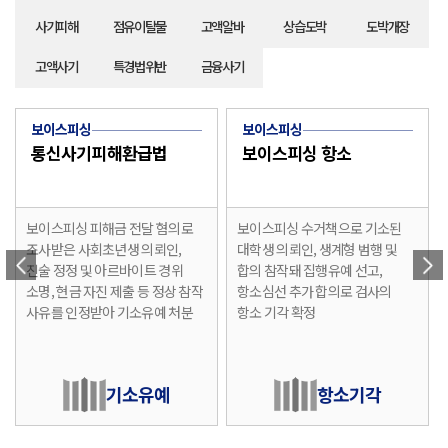
사기피해
점유이탈물
고액알바
상습도박
도박개장
고액사기
특경법위반
금융사기
보이스피싱
보이스피싱
통신사기피해환급법
보이스피싱 항소
보이스피싱 피해금 전달 혐의로
보이스피싱 수거책으로 기소된
조사받은 사회초년생 의뢰인,
대학생 의뢰인, 생계형 범행 및
진술 정정 및 아르바이트 경위
합의 참작돼 집행유예 선고,
소명, 현금 자진 제출 등 정상 참작
항소심선 추가 합의로 검사의
사유를 인정받아 기소유예 처분
항소 기각 확정
기소유예
항소기각