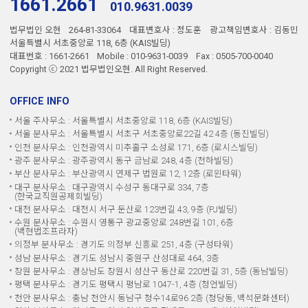
1661.2661
010.9631.0039
법무법인 오현
264-81-33064
대표변호사 : 정도훈
광고책임변호사 : 김동민
서울특별시 서초중앙로 118, 6층 (KAIS빌딩)
대표번호 : 1661-2661
Mobile : 010-9631-0039
Fax : 0505-700-0040
Copyright ⓒ 2021 법무법인오현. All Right Reserved.
OFFICE INFO
서울 주사무소 : 서울특별시 서초중앙로 118, 6층 (KAIS빌딩)
서울 분사무소 : 서울특별시 서초구 서초중앙로22길 42 4층 (동진빌딩)
인천 분사무소 : 인천광역시 미추홀구 소성로 171, 6층 (로시스빌딩)
광주 분사무소 : 광주광역시 동구 금남로 248, 4층 (천하빌딩)
부산 분사무소 : 부산광역시 연제구 법원로 12, 12층 (로윈타워)
대구 분사무소 : 대구광역시 수성구 동대구로 334, 7층
(한국교직원공제회빌딩)
대전 분사무소 : 대전시 서구 둔산로 123번길 43, 9층 (PJ빌딩)
수원 분사무소 : 수원시 영통구 광교중앙로 248번길 101, 6층
(백현법조프라자)
의정부 분사무소 : 경기도 의정부 신흥로 251, 4층 (구성타워)
성남 분사무소 : 경기도 성남시 중원구 산성대로 464, 3층
창원 분사무소 : 경상남도 창원시 성산구 동산로 220번길 31, 5층 (동남빌딩)
평택 분사무소 : 경기도 평택시 평남로 1047-1, 4층 (청언빌딩)
천안 분사무소 : 충남 천안시 동남구 청수14로96 2층 (청당동, 백석문화센터)