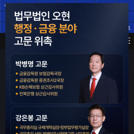
서울
서울
인천
광주
부산
대구
대전
(주)
(분)
수원
의정부
성남
창원
평택
천안
일산
전주
울산
부천
남양주
사기·횡령·배임 사건의 구조를 아는 전문가
검사장·지청장·부장검사
지능경제팀장 역임 등
경제범죄전문가가
압수·추징 대응 전략을 세웁니다