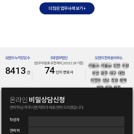
더 많은 업무사례 보기 +
오현의 누적상담수
5대 법무법인
오현의 전국분사무소
(법무부발표·유한제외, 2023.2.28 기준)
서울
서울
인천
수원
(주)
(분)
74
8413
인의 변호사
건
부산
광주
대구
대전
의정부
성남
창원
평택
천안
일산
전주
울산
부천
남양주
온라인
비밀상담신청
연락처 남겨 주시면
저희가 바로 연락 드리겠습니다.
사기전문변호사
보이스피싱변호사
작성자
연락처