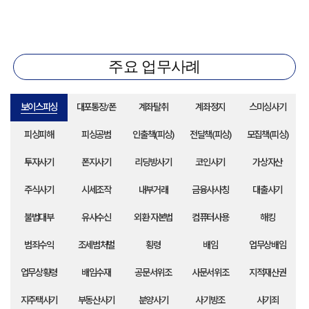
주요 업무사례
보이스피싱
대포통장/폰
계좌탈취
계좌정지
스미싱사기
피싱피해
피싱공범
인출책(피싱)
전달책(피싱)
모집책(피싱)
투자사기
폰지사기
리딩방사기
코인사기
가상자산
주식사기
시세조작
내부거래
금융사사칭
대출사기
불법대부
유사수신
외환·자본법
컴퓨터사용
해킹
범죄수익
조세범처벌
횡령
배임
업무상배임
업무상횡령
배임수재
공문서위조
사문서위조
지적재산권
지주택사기
부동산사기
분양사기
사기방조
사기죄