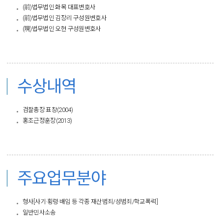
(前)법무법인 화목 대표변호사
(前)법무법인 김장리 구성원변호사
(現)법무법인 오현 구성원변호사
​
수상내역
검찰총장 표창(2004)
홍조근정훈장(2013)
​
주요업무분야
형사[사기·횡령·배임 등 각종 재산범죄/성범죄/학교폭력]
일반민사소송