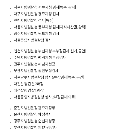
서울지방검찰청 서부지청 검사[특수, 강력]
대구지방검찰청 경주지청 검사
인천지방검찰청 검사[특수]
서울지방검찰청 동부지청 검사[지식재산권, 강력]
광주지방검찰청 목포지청 검사
서울중앙지방검찰청 검사
인천지방검찰청 부천지청 부부장검사[선거, 공안]
수원지방검찰청 평택지청 부장검사
광주지방검찰청 해남지청장
부산지방검찰청 공안부장검사
서울남부지방검찰청 형사6부장검사[특수, 공안]
대검찰청 감찰2과장
대검찰청 감찰1과장
서울중앙지방검찰청 형사2부장검사[의료]
춘천지방검찰청 원주지청장
울산지방검찰청 차장검사
광주지방검찰청 순천지청장
부산지방검찰청 제1차장검사