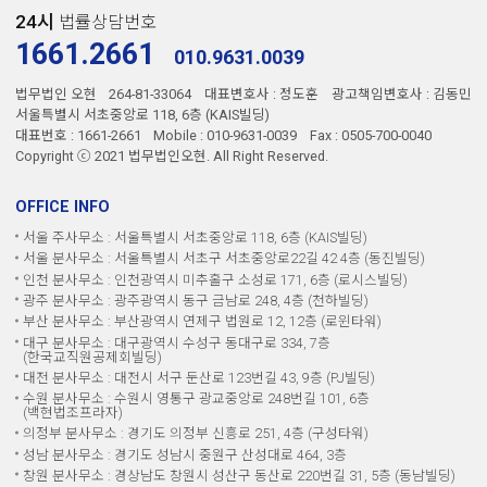
24시
법률상담번호
1661.2661
010.9631.0039
법무법인 오현
264-81-33064
대표변호사 : 정도훈
광고책임변호사 : 김동민
서울특별시 서초중앙로 118, 6층 (KAIS빌딩)
대표번호 : 1661-2661
Mobile : 010-9631-0039
Fax : 0505-700-0040
Copyright ⓒ 2021 법무법인오현. All Right Reserved.
OFFICE INFO
서울 주사무소 : 서울특별시 서초중앙로 118, 6층 (KAIS빌딩)
서울 분사무소 : 서울특별시 서초구 서초중앙로22길 42 4층 (동진빌딩)
인천 분사무소 : 인천광역시 미추홀구 소성로 171, 6층 (로시스빌딩)
광주 분사무소 : 광주광역시 동구 금남로 248, 4층 (천하빌딩)
부산 분사무소 : 부산광역시 연제구 법원로 12, 12층 (로윈타워)
대구 분사무소 : 대구광역시 수성구 동대구로 334, 7층
(한국교직원공제회빌딩)
대전 분사무소 : 대전시 서구 둔산로 123번길 43, 9층 (PJ빌딩)
수원 분사무소 : 수원시 영통구 광교중앙로 248번길 101, 6층
(백현법조프라자)
의정부 분사무소 : 경기도 의정부 신흥로 251, 4층 (구성타워)
성남 분사무소 : 경기도 성남시 중원구 산성대로 464, 3층
창원 분사무소 : 경상남도 창원시 성산구 동산로 220번길 31, 5층 (동남빌딩)