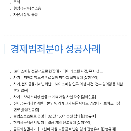
조세
행정심판/행정소송
자본시장 및 금융
​
경제범죄분야 성공사례
보이스피싱 전달책으로 현장 검거되어 기소된 사건, 무죄 선고
사기│피해회복 노력으로 실형 피하고 집행유예 [집행유예]
사기, 전자금융거래법위반│보이스피싱 연루 의심 사건, 전부 혐의없음 처분
[혐의없음]
사기│보이스피싱 현금 수거책 가담 사실 자수 [혐의없음]
전자금융거래법위반│본인 명의 체크카드를 택배로 넘겼다가 보이스피싱
연루 [불입건종결]
불법스포츠토토 운영│3년간 450억 충전 혐의 [집행유예]
허위세금계산서 발행│벌금 25억 선고유예 [집행유예]
골프회원권사기│그린피 지원·보증금 미반환 혐의 집행유예 [집행유예]